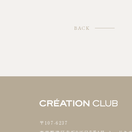
BACK
〒107-6237